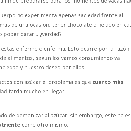
a fin de prepararse para los momentos de vacas fla
 cuerpo no experimenta apenas saciedad frente al
más de una ocasión, tener chocolate o helado en ca
no poder parar… ¿verdad?
 estas enfermo o enferma. Esto ocurre por la razón
s de alimentos, según los vamos consumiendo va
ciedad y nuestro deseo por ellos.
ductos con azúcar el problema es que
cuanto más
edad tarda mucho en llegar.
ado de demonizar al azúcar, sin embargo, este no es
utriente
como otro mismo.