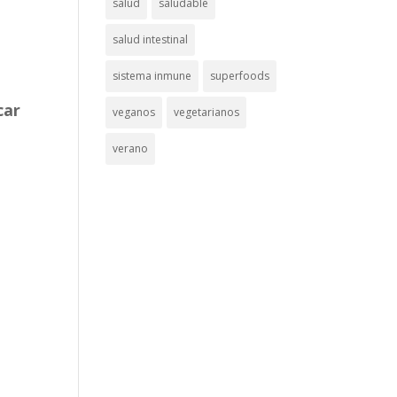
salud
saludable
salud intestinal
sistema inmune
superfoods
car
veganos
vegetarianos
verano