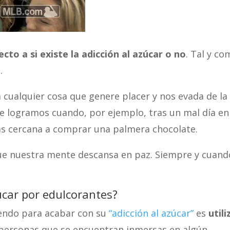
cto a si existe la adicción al azúcar o no
. Tal y c
.
 cualquier cosa que genere placer y nos evada de la
ue logramos cuando, por ejemplo, tras un mal día en
más cercana a comprar una palmera chocolate.
 que nuestra mente descansa en paz. Siempre y cuand
úcar por edulcorantes?
endo para acabar con su
“adicción al azúcar”
es
utili
s personas que se encuentran inmersas en algún