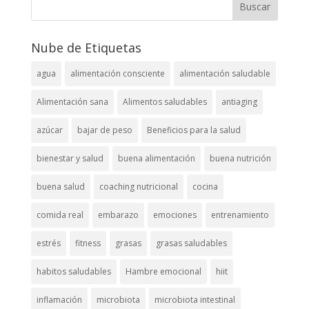
Nube de Etiquetas
agua
alimentación consciente
alimentación saludable
Alimentación sana
Alimentos saludables
antiaging
azúcar
bajar de peso
Beneficios para la salud
bienestar y salud
buena alimentación
buena nutrición
buena salud
coaching nutricional
cocina
comida real
embarazo
emociones
entrenamiento
estrés
fitness
grasas
grasas saludables
habitos saludables
Hambre emocional
hiit
inflamación
microbiota
microbiota intestinal