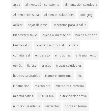
agua
alimentación consciente
alimentación saludable
Alimentación sana
Alimentos saludables
antiaging
azúcar
bajar de peso
Beneficios para la salud
bienestar y salud
buena alimentación
buena nutrición
buena salud
coaching nutricional
cocina
comida real
embarazo
emociones
entrenamiento
estrés
fitness
grasas
grasas saludables
habitos saludables
Hambre emocional
hiit
inflamación
microbiota
microbiota intestinal
mindful eating
NUTRICION
nutrición deportiva
nutrición saludable
nutrientes
ponte en forma