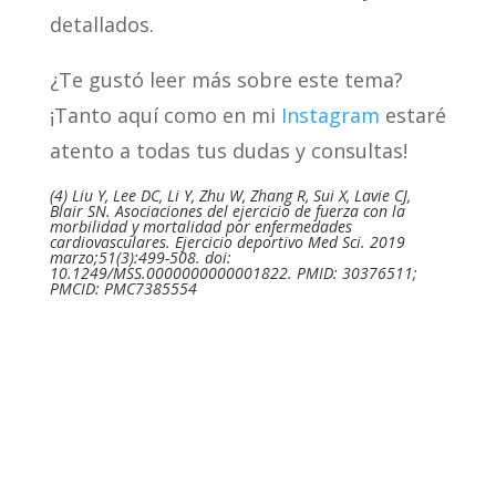
detallados.
¿Te gustó leer más sobre este tema?
¡Tanto aquí como en mi
Instagram
estaré
atento a todas tus dudas y consultas!
(4)
Liu Y, Lee DC, Li Y, Zhu W, Zhang R, Sui X, Lavie CJ,
Blair SN. Asociaciones del ejercicio de fuerza con la
morbilidad y mortalidad por enfermedades
cardiovasculares. Ejercicio deportivo Med Sci. 2019
marzo;51(3):499-508. doi:
10.1249/MSS.0000000000001822. PMID: 30376511;
PMCID: PMC7385554