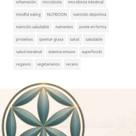
inflamación
microbiota
microbiota intestinal
mindful eating
NUTRICION
nutrición deportiva
nutrición saludable
nutrientes
ponte en forma
proteínas
quemar grasa
salud
saludable
salud intestinal
sistema inmune
superfoods
veganos
vegetarianos
verano