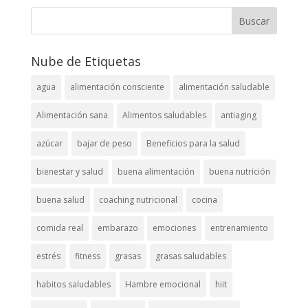
Nube de Etiquetas
agua
alimentación consciente
alimentación saludable
Alimentación sana
Alimentos saludables
antiaging
azúcar
bajar de peso
Beneficios para la salud
bienestar y salud
buena alimentación
buena nutrición
buena salud
coaching nutricional
cocina
comida real
embarazo
emociones
entrenamiento
estrés
fitness
grasas
grasas saludables
habitos saludables
Hambre emocional
hiit