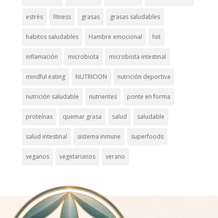
estrés
fitness
grasas
grasas saludables
habitos saludables
Hambre emocional
hiit
inflamación
microbiota
microbiota intestinal
mindful eating
NUTRICION
nutrición deportiva
nutrición saludable
nutrientes
ponte en forma
proteínas
quemar grasa
salud
saludable
salud intestinal
sistema inmune
superfoods
veganos
vegetarianos
verano