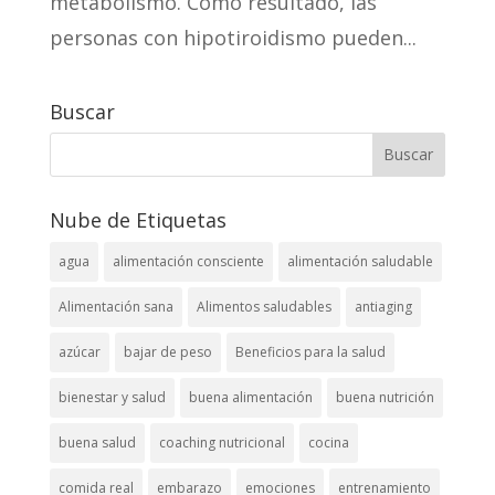
metabolismo. Como resultado, las
personas con hipotiroidismo pueden...
Buscar
Nube de Etiquetas
agua
alimentación consciente
alimentación saludable
Alimentación sana
Alimentos saludables
antiaging
azúcar
bajar de peso
Beneficios para la salud
bienestar y salud
buena alimentación
buena nutrición
buena salud
coaching nutricional
cocina
comida real
embarazo
emociones
entrenamiento