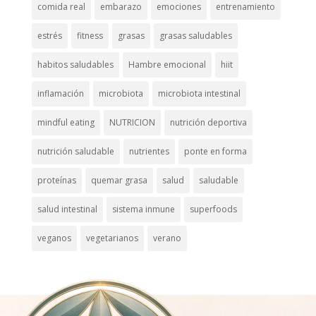
comida real
embarazo
emociones
entrenamiento
estrés
fitness
grasas
grasas saludables
habitos saludables
Hambre emocional
hiit
inflamación
microbiota
microbiota intestinal
mindful eating
NUTRICION
nutrición deportiva
nutrición saludable
nutrientes
ponte en forma
proteínas
quemar grasa
salud
saludable
salud intestinal
sistema inmune
superfoods
veganos
vegetarianos
verano