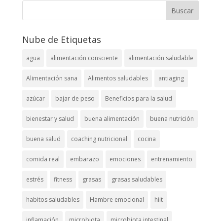
Nube de Etiquetas
agua
alimentación consciente
alimentación saludable
Alimentación sana
Alimentos saludables
antiaging
azúcar
bajar de peso
Beneficios para la salud
bienestar y salud
buena alimentación
buena nutrición
buena salud
coaching nutricional
cocina
comida real
embarazo
emociones
entrenamiento
estrés
fitness
grasas
grasas saludables
habitos saludables
Hambre emocional
hiit
inflamación
microbiota
microbiota intestinal