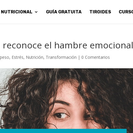
 NUTRICIONAL
GUÍA GRATUITA
TIROIDES
CURS
s: reconoce el hambre emociona
 peso
,
Estrés
,
Nutrición
,
Transformación
|
0 Comentarios