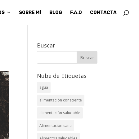
OS
SOBRE MÍ
BLOG
F.A.Q
CONTACTA
l
Buscar
Nube de Etiquetas
agua
alimentación consciente
alimentación saludable
Alimentación sana
Alimentos saludables