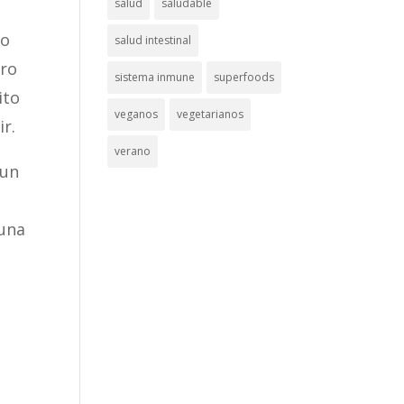
salud
saludable
do
salud intestinal
ero
sistema inmune
superfoods
ito
veganos
vegetarianos
ir.
verano
 un
 una