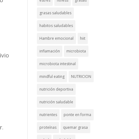
do
estrés
fitness
grasas
grasas saludables
o
habitos saludables
Hambre emocional
hiit
inflamación
microbiota
ivio
microbiota intestinal
mindful eating
NUTRICION
nutrición deportiva
nutrición saludable
a
nutrientes
ponte en forma
n
r.
proteínas
quemar grasa