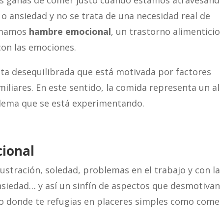
s ganas de comer justo cuando estamos atravesan
 o ansiedad y no se trata de una necesidad real de
lamamos
hambre emocional
, un trastorno alimentici
con las emociones.
ta desequilibrada que está motivada por factores
miliares. En este sentido, la comida representa un al
lema que se está experimentando.
cional
ustración, soledad, problemas en el trabajo y con l
ansiedad… y así un sinfín de aspectos que desmotiva
to donde te refugias en placeres simples como come