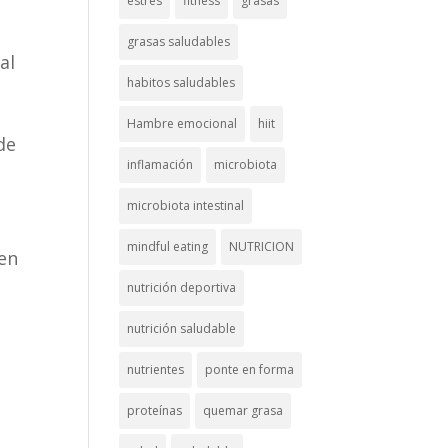
estrés
fitness
grasas
grasas saludables
al
habitos saludables
Hambre emocional
hiit
de
inflamación
microbiota
microbiota intestinal
mindful eating
NUTRICION
ien
nutrición deportiva
nutrición saludable
nutrientes
ponte en forma
proteínas
quemar grasa