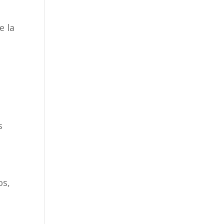
e la
s
os,
r