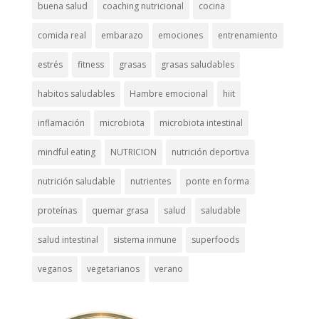
buena salud
coaching nutricional
cocina
comida real
embarazo
emociones
entrenamiento
estrés
fitness
grasas
grasas saludables
habitos saludables
Hambre emocional
hiit
inflamación
microbiota
microbiota intestinal
mindful eating
NUTRICION
nutrición deportiva
nutrición saludable
nutrientes
ponte en forma
proteínas
quemar grasa
salud
saludable
salud intestinal
sistema inmune
superfoods
veganos
vegetarianos
verano