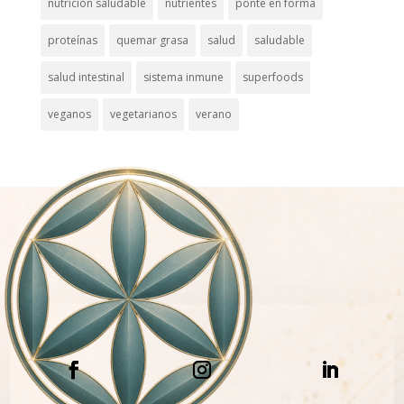
nutrición saludable
nutrientes
ponte en forma
proteínas
quemar grasa
salud
saludable
salud intestinal
sistema inmune
superfoods
veganos
vegetarianos
verano