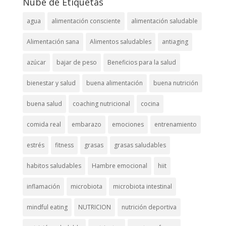
Nube de Etiquetas
agua
alimentación consciente
alimentación saludable
Alimentación sana
Alimentos saludables
antiaging
azúcar
bajar de peso
Beneficios para la salud
bienestar y salud
buena alimentación
buena nutrición
buena salud
coaching nutricional
cocina
comida real
embarazo
emociones
entrenamiento
estrés
fitness
grasas
grasas saludables
habitos saludables
Hambre emocional
hiit
inflamación
microbiota
microbiota intestinal
mindful eating
NUTRICION
nutrición deportiva