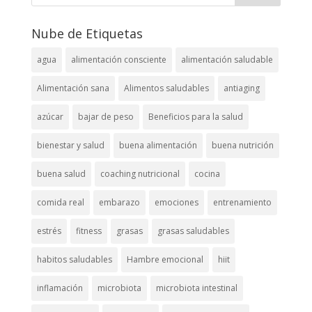
Nube de Etiquetas
agua
alimentación consciente
alimentación saludable
Alimentación sana
Alimentos saludables
antiaging
azúcar
bajar de peso
Beneficios para la salud
bienestar y salud
buena alimentación
buena nutrición
buena salud
coaching nutricional
cocina
comida real
embarazo
emociones
entrenamiento
estrés
fitness
grasas
grasas saludables
habitos saludables
Hambre emocional
hiit
inflamación
microbiota
microbiota intestinal