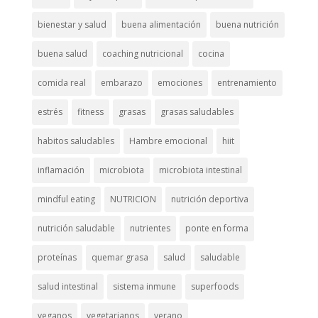
bienestar y salud
buena alimentación
buena nutrición
buena salud
coaching nutricional
cocina
comida real
embarazo
emociones
entrenamiento
estrés
fitness
grasas
grasas saludables
habitos saludables
Hambre emocional
hiit
inflamación
microbiota
microbiota intestinal
mindful eating
NUTRICION
nutrición deportiva
nutrición saludable
nutrientes
ponte en forma
proteínas
quemar grasa
salud
saludable
salud intestinal
sistema inmune
superfoods
veganos
vegetarianos
verano