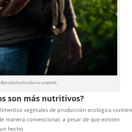
 @productourlocalux via unsplash
os son más nutritivos?
alimentos vegetales de producción ecológica contie
de manera convencional, a pesar de que existen
un hecho.