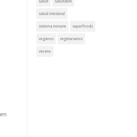
salud
saludable
salud intestinal
sistema inmune
superfoods
veganos
vegetarianos
verano
nen