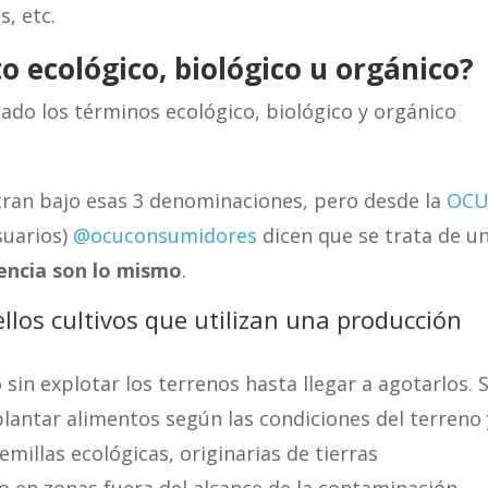
s, etc.
o ecológico, biológico u orgánico?
do los términos ecológico, biológico y orgánico
tran bajo esas 3 denominaciones, pero desde la
OC
suarios)
@ocuconsumidores
dicen que se trata de u
encia son lo mismo
.
llos cultivos que utilizan una producción
 sin explotar los terrenos hasta llegar a agotarlos. 
lantar alimentos según las condiciones del terreno 
millas ecológicas, originarias de tierras
o en zonas fuera del alcance de la contaminación.