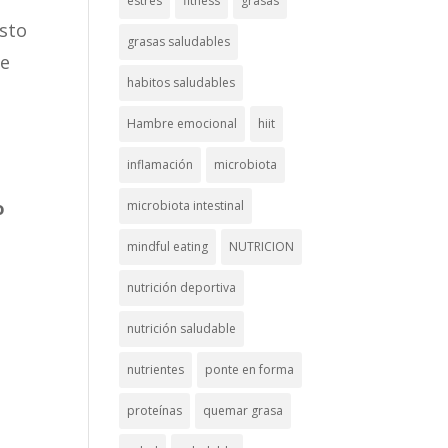
estrés
fitness
grasas
Esto
grasas saludables
de
habitos saludables
Hambre emocional
hiit
inflamación
microbiota
o
microbiota intestinal
mindful eating
NUTRICION
nutrición deportiva
nutrición saludable
nutrientes
ponte en forma
proteínas
quemar grasa