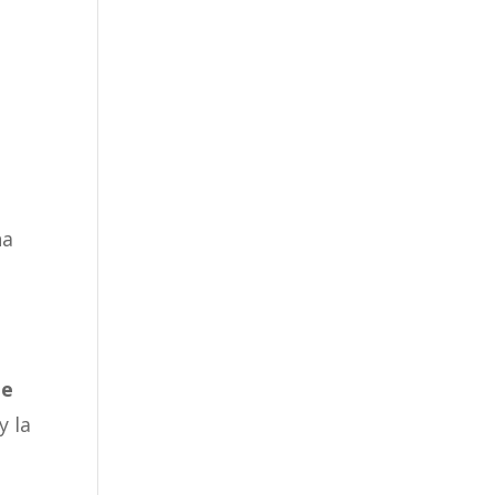
U
na
S
e
y la