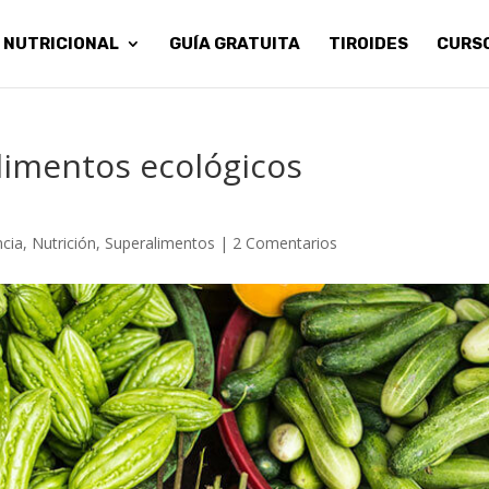
 NUTRICIONAL
GUÍA GRATUITA
TIROIDES
CURS
limentos ecológicos
ncia
,
Nutrición
,
Superalimentos
|
2 Comentarios