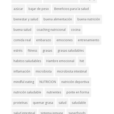
azúcar
bajar de peso
Beneficios para la salud
bienestar y salud
buena alimentación
buena nutrición
buena salud
coaching nutricional
cocina
comida real
embarazo
emociones
entrenamiento
estrés
fitness
grasas
grasas saludables
habitos saludables
Hambre emocional
hiit
inflamación
microbiota
microbiota intestinal
mindful eating
NUTRICION
nutrición deportiva
nutrición saludable
nutrientes
ponte en forma
proteínas
quemar grasa
salud
saludable
salud intestinal
sistema inmune
superfoods