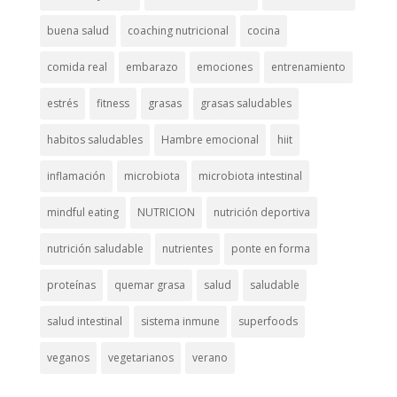
buena salud
coaching nutricional
cocina
comida real
embarazo
emociones
entrenamiento
estrés
fitness
grasas
grasas saludables
habitos saludables
Hambre emocional
hiit
inflamación
microbiota
microbiota intestinal
mindful eating
NUTRICION
nutrición deportiva
nutrición saludable
nutrientes
ponte en forma
proteínas
quemar grasa
salud
saludable
salud intestinal
sistema inmune
superfoods
veganos
vegetarianos
verano