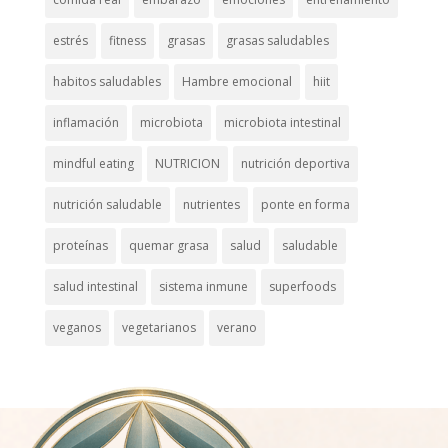
estrés
fitness
grasas
grasas saludables
habitos saludables
Hambre emocional
hiit
inflamación
microbiota
microbiota intestinal
mindful eating
NUTRICION
nutrición deportiva
nutrición saludable
nutrientes
ponte en forma
proteínas
quemar grasa
salud
saludable
salud intestinal
sistema inmune
superfoods
veganos
vegetarianos
verano