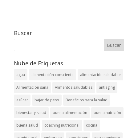
Buscar
Nube de Etiquetas
agua
alimentación consciente
alimentación saludable
Alimentación sana
Alimentos saludables
antiaging
azúcar
bajar de peso
Beneficios para la salud
bienestar y salud
buena alimentación
buena nutrición
buena salud
coaching nutricional
cocina
comida real
embarazo
emociones
entrenamiento