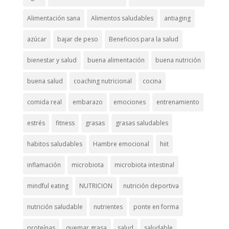
Alimentación sana
Alimentos saludables
antiaging
azúcar
bajar de peso
Beneficios para la salud
bienestar y salud
buena alimentación
buena nutrición
buena salud
coaching nutricional
cocina
comida real
embarazo
emociones
entrenamiento
estrés
fitness
grasas
grasas saludables
habitos saludables
Hambre emocional
hiit
inflamación
microbiota
microbiota intestinal
mindful eating
NUTRICION
nutrición deportiva
nutrición saludable
nutrientes
ponte en forma
proteínas
quemar grasa
salud
saludable